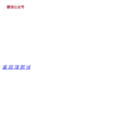
微信公众号
返 回 顶 部
넴