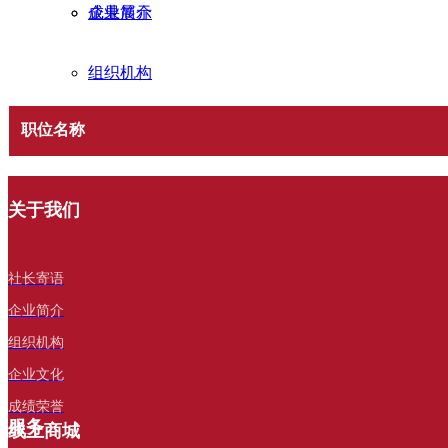
成果展示
企业简介
组织机构
职位名称
企业文化
共
132
篇文章
成绩荣誉
关于我们
2024-12-30
职位类型：
策划编辑
运营
职能
넷
大国钢轨铸华章，“一带一路”新画卷
招贤纳士
2024-12-23
社长寄语
넷
高熵合金中的塑性失稳：锯齿流变行为及其微观机制
2024-11-13
企业简介
联系我们
넷
浩瀚星辰，钢铁助力航天强国梦
组织机构
2024-10-16
넷
至美钢铁｜三折叠手机里的手撕钢
企业文化
成绩荣誉
服务
线上商城