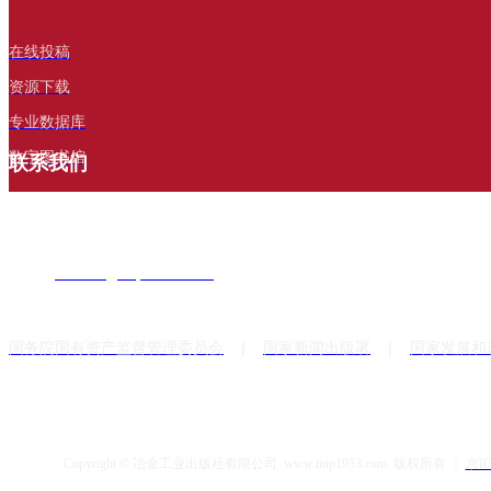
在线投稿
资源下载
专业数据库
数字图书馆
联系我们
电话：010-6401 5784
邮箱：
service@mip1953.com
地址：北京市东城区嵩祝院北巷39号
网址： www.mip1953.com
|
|
国务院国有资产监督管理委员会
国家新闻出版署
国家发展和
L
ink
友情链接
Copyright © 冶金工业出版社有限公司 www.mip1953.com 版权所有 ｜
京IC