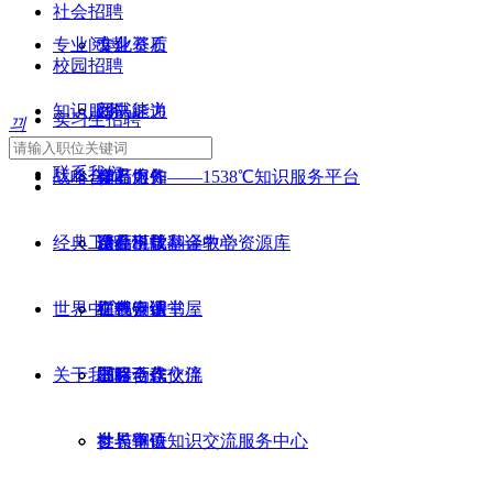
社会招聘
专业阅读
文化基石
专业资质
校园招聘
知识服务
团队能力
新书速递
实习生招聘
끠
联系我们
战略合作
作者服务
精品力作
金石熔知——1538℃知识服务平台
经典工程
冶金科技翻译中心
课件下载
金石悦学——教学资源库
精品出版基金
世界中心
样书申请
在线云课堂
红色钢铁书屋
工程介绍
关于我们
书目下载
战略合作伙伴
工程动态
国际合作交流
参与单位
世界钢铁知识交流服务中心
社长寄语