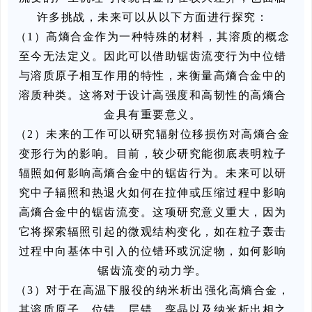
许多挑战，未来可以从以下方面进行探究：
（1）高熵合金作为一种特殊的材料，其溶质的概念
至今无法定义。因此可以借助锯齿流变行为中位错
与溶质原子相互作用的特性，来衡量高熵合金中的
溶质种类。这将对于设计高强度和高韧性的高熵合
金具有重要意义。
（2）未来的工作可以研究辐射位移损伤对高熵合金
变形行为的影响。目前，较少研究能彻底表明粒子
辐照如何影响高熵合金中的锯齿行为。未来可以研
究中子辐照和热退火如何在拉伸或压缩过程中影响
高熵合金中的锯齿流变。这项研究意义重大，因为
它将探索辐照引起的微观结构变化，如在粒子轰击
过程中向基体中引入的位错环或沉淀物，如何影响
锯齿流变的动力学。
（3）对于在高温下服役的纳米析出强化高熵合金，
其溶质原子、位错、层错、孪晶以及纳米析出相之