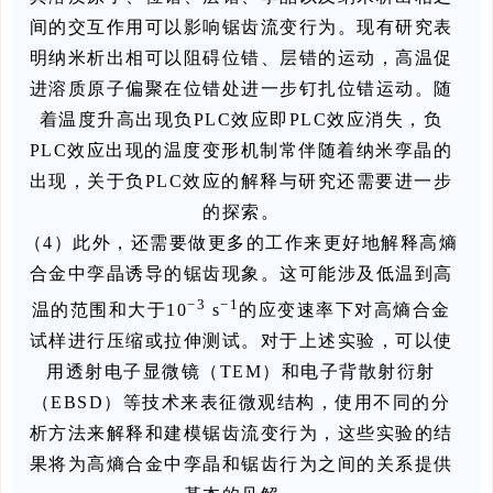
间的交互作用可以影响锯齿流变行为。现有研究表
明纳米析出相可以阻碍位错、层错的运动，高温促
进溶质原子偏聚在位错处进一步钉扎位错运动。随
着温度升高出现负PLC效应即PLC效应消失，负
PLC效应出现的温度变形机制常伴随着纳米孪晶的
出现，关于负PLC效应的解释与研究还需要进一步
的探索。
（4）此外，还需要做更多的工作来更好地解释高熵
合金中孪晶诱导的锯齿现象。这可能涉及低温到高
−3
−1
温的范围和大于10
s
的应变速率下对高熵合金
试样进行压缩或拉伸测试。对于上述实验，可以使
用透射电子显微镜（TEM）和电子背散射衍射
（EBSD）等技术来表征微观结构，使用不同的分
析方法来解释和建模锯齿流变行为，这些实验的结
果将为高熵合金中孪晶和锯齿行为之间的关系提供