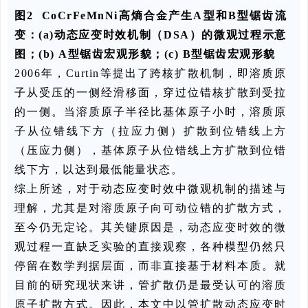
图2 CoCrFeMnNi高熵合金产生A型和B型锯齿流
变：(a)动态应变时效机制（DSA）的微观过程示意
图；(b) A型锯齿宏观形貌；(c) B型锯齿宏观形貌
2006年，Curtin等提出了跨核扩散机制，即溶质原
子从受压的一侧经滑移面，穿过位错核扩散到受拉
的一侧。当溶质原子半径比基体原子小时，溶质原
子从位错线下方（拉应力侧）扩散到位错线上方
（压应力侧），基体原子从位错线上方扩散到位错
线下方，以达到最低能量状态。
综上所述，对于动态应变时效中微观机制的描述与
理解，尤其是对溶质原子向可动位错的扩散方式，
至今仍无定论。其关键原因是，动态应变时效的微
观过程一直缺乏实验的直接观察，各种模型仍然只
停留在数学判据层面，而非直接基于材料本质。就
目前的研究现状来讲，管扩散仍是最受认可的溶质
原子扩散方式。因此，本文中以管扩散动态应变时