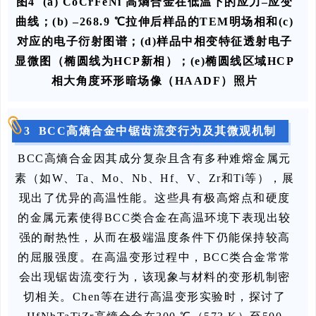
图4 (a) CoCrFeNi 高熵合金在低温下的应力–应变
曲线；(b) –268.9 ℃拉伸后样品的TEM明场相和(c)
对应的电子衍射图谱；(d)样品中相变特征透射电子
显微图（椭圆线为HCP新相）；(e)椭圆线区域HCP
相大角度环形暗场像（HAADF）照片
3 BCC高熵合金中锯齿流变行为及其微观机制
BCC高熵合金因其成分复杂且含有多种难熔金属元
素（如W、Ta、Mo、Nb、Hf、V、Zr和Ti等），展
现出了优异的高温性能。这些具有极高熔点和硬度
的金属元素使得BCC类合金在高温环境下表现出较
强的耐热性，从而在极端温度条件下仍能保持较高
的屈服强度。在高温变形过程中，BCC类合金常常
会出现锯齿流变行为，该现象与材料的变形机制密
切相关。Chen等在进行高温变形实验时，探讨了