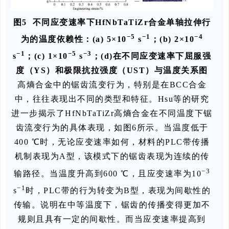
图5 不同应变速率下HfNbTaTiZr合金单轴拉伸行
−5
−1
−4
为的温度依赖性：(a) 5×10
s
；(b) 2×10
−1
−5
−3
s
；(c) 1×10
s
；(d)在不同应变速率下屈服强
度（YS）和极限抗拉强度（UST）与温度关系图
高熵合金中的锯齿流变行为，特别是在BCC合金
中，往往表现出不同的类型和特征。Hsu等的研究
进一步揭示了HfNbTaTiZr高熵合金在不同温度下锯
齿流变行为的具体表现，如图6所示。当温度低于
400 ℃时，无论应变速率如何，材料的PLC带传播
机制表现为A型，该模式下的锯齿表现为连续的传
−3
输路径。当温度升高到600 ℃，且应变速率为10
−1
s
时，PLC带的行为转变为B型，表现为间歇性的
传输。说明在中等温度下，锯齿的传播变得更加不
规则且具有一定的间歇性。而当应变速率提高到