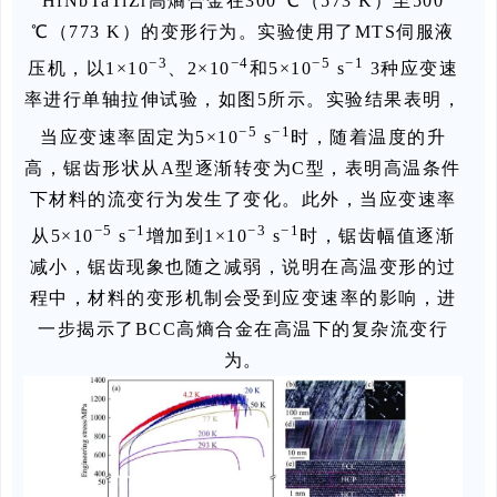
HfNbTaTiZr高熵合金在300 ℃（573 K）至500
℃（773 K）的变形行为。实验使用了MTS伺服液
−3
−4
−5
−1
压机，以1×10
、2×10
和5×10
s
3种应变速
率进行单轴拉伸试验，如图5所示。实验结果表明，
−5
−1
当应变速率固定为5×10
s
时，随着温度的升
高，锯齿形状从A型逐渐转变为C型，表明高温条件
下材料的流变行为发生了变化。此外，当应变速率
−5
−1
−3
−1
从5×10
s
增加到1×10
s
时，锯齿幅值逐渐
减小，锯齿现象也随之减弱，说明在高温变形的过
程中，材料的变形机制会受到应变速率的影响，进
一步揭示了BCC高熵合金在高温下的复杂流变行
为。