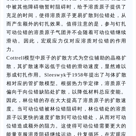
中被其他障碍物暂时阻碍时，给予溶质原子提供了
充足的时间，使得溶质原子更易扩散到位错处，从
而产生额外的钉扎效果。值得注意的是，参与钉扎
可动位错的溶质原子气团并不会随着可动位错继续
滑动。因此，宏观应力仅对应溶质对位错的作用
力。
Cottrell模型中原子的扩散方式为空位辅助的晶格扩
散，其扩散速率远低于位错的滑动速度，显然难以
形成钉扎作用。Sleeswyk于1958年提出了与体扩散
相对应的管扩散模型。根据热力学定律，溶质原子
偏向于向位错缺陷处扩散，以降低材料总应变能。
因此，林位错的存在大大提高了溶质原子的扩散速
度。当可动位错被林位错阻碍时，林位错处的溶质
原子以更快的速度扩散到可动位错处，从而对可动
位错造成额外的阻力。这使得可动位错需要更大的
能量克服溶质阻碍继续运动，往复循环，在宏观应