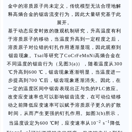
金中的溶质原子尚未定义，传统模型无法合理地解
释高熵合金的锯齿流变行为，因此大量研究基于此
展开。
基于动态应变时效的微观机制研究，升高温度有利
于溶质原子的移动，当温度升高到一定程度之后，
溶质原子对位错的钉扎作用逐渐显现，因此观察到
锯齿现象。Tsai等研究了CoCrFeMnNi高熵合金在
不同温度的锯齿行为（见图3(a)），随着温度从300
℃升高到600 ℃，锯齿现象逐渐明显，当温度进一
步提高到700 ℃后，锯齿现象逐渐消失。因此，在
一定的温度区间中锯齿表现出正与负的PLC效应。
改变应变速率也可以影响锯齿流变，在可动位错移
动之前降低应变速率可以赋予溶质原子更久的扩散
时间，从而产生更强的钉扎作用。如图3(b)所示，
−2
−1
当温度设定为600 ℃时，应变速率从10
s
降低
−4
−1