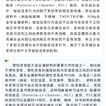
效应（Portevin‒Le Chatelier，PLC）效应。在非晶合金
中，锯齿流变行为归因于剪切带的萌生和传播；而在晶体
材料中（例如低碳钢、不锈钢、TWIP/TRIP钢、AlMg合
金等金属材料）锯齿流变行为是由于位错与溶质原子之间
相互作用导致的。在多组元高熵合金中，多种组元效应使
溶质与溶剂之间的界限变得不再清晰，具体是哪些元素与
高熵合金内部位错的相互作用依然不是很清楚。本文介绍
了多组元高熵合金中的锯齿流变行为，揭示了在高熵合金
变形过程中主导锯齿流变的机制。
塑性变形能力是金属材料的重要力学性能之一，相比较
于弹性变形，塑性变形的微观机制与宏观表现之间的关联更
加复杂。通常金属材料的塑性变形是均匀的，当满足一定的
条件时（例如，特定温度、应变速率、预应变），材料在塑
性变形过程中会出现失稳现象。在应力–应变曲线上，表现
为载荷反复升降的锯齿状，这种现象被称为波特文–勒夏特
利埃效应（Portevin‒Le Chatelier，PLC）效应。PLC效应
的发现可以追溯到19世纪，在黄铜、钢铁、锌等材料的静载
实验中发现试样不连续的伸长过程。随后到了20世纪初，