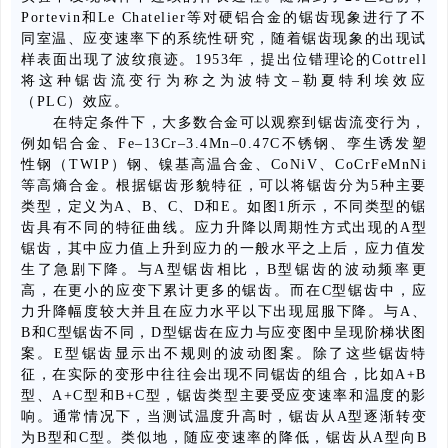
Portevin和Le Chatelier等对硬铝合金的锯齿现象进行了不
同室温、应变速率下的系统性研究，随着锯齿现象的出现试
样表面出现了波纹痕迹。1953年，提出位错理论的Cottrell
将这种锯齿流变行为称之为波特文–勒夏特利埃效应
（PLC）效应。
在特定条件下，大多数合金可以观察到锯齿流变行为，
例如铝合金、Fe–13Cr–3.4Mn–0.47C不锈钢、孪生诱发塑
性钢（TWIP）钢、镍基高温合金、CoNiV、CoCrFeMnNi
等高熵合金。根据锯齿形貌特征，可以将锯齿分为5种主要
类型，定义为A、B、C、D和E。如图1所示，不同类型的锯
齿具有不同的特征曲线。应力升降以周期性方式出现的A型
锯齿，其中应力值上升到应力的一般水平之上后，应力值发
生了急剧下降。与A型锯齿相比，B型锯齿的波动频率更
高，在更小的应变下累计更多的锯齿。而在C型锯齿中，应
力升降幅度较大并且在应力水平以下出现屈服下降。与A、
B和C型锯齿不同，D型锯齿在应力与应变图中呈现阶梯状图
案。E型锯齿显示出不规则的波动图案。除了这些锯齿特
征，在实际的变形中往往会出现不同锯齿的组合，比如A+B
型、A+C型和B+C型，锯齿类型主要受应变速率和温度的影
响。通常情况下，当测试温度升高时，锯齿从A型逐渐转变
为B型和C型。类似地，随应变速率的降低，锯齿从A型向B