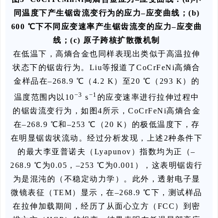
同温度下产生锯齿流变行为的应力–应变曲线；(b)
600 ℃下不同应变速率产生锯齿流变的应力–应变曲
线；(c) 原子跨核扩散微机制
在低温下，高熵合金也同样表现出类似于高温拉伸
状态下的锯齿行为。Liu等报道了CoCrFeNi高熵合
金样品在–268.9 ℃（4.2 K）至20 ℃（293 K）的
−3
−1
温度范围内以10
s
的应变速率进行拉伸过程中
的锯齿流变行为，如图4所示，CoCrFeNi高熵合金
在–268.9 ℃和–253 ℃（20 K）的极低温度下，存
在明显锯齿状流动。经过分析发现，上述2种条件下
的最大李亚普诺夫（Lyapunov）指数均为正（–
268.9 ℃为0.05，–253 ℃为0.001），这表明锯齿行
为是混沌的（不稳定动力学）。此外，透射电子显
微镜表征（TEM）显示，在–268.9 ℃下，测试样品
在拉伸加载期间，经历了从面心立方（FCC）到密