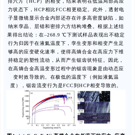
排六方（HCP）的相变，结果表明在低温局部高应
力状态下，HCP相比FCC相更稳定。此外，透射电
子显微镜显示合金内部还存在许多高密度缺陷，如
纳米孪晶、层错和密排六方结构堆叠。根据上述结
果得出结论：在–268.9 ℃下测试样品表现出不稳定
行为归因于在液氦温度下，孪生变形和相变产生足
够高的应变硬化速率，使得高熵合金在高应力下维
持稳定的塑性流动，从而产生锯齿状特征。因此，
在高熵合金高温变形过程中的锯齿现象是由动态应
变时效导致的。在极低的温度下（例如液氦温
度），锯齿流变行为是FCC到HCP相变导致的。