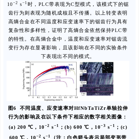
−2
−1
10
s
时，PLC带表现为C型模式，该模式下的锯
齿行为则表现为随机成核且不传播。以上转变表明
高熵合金在不同温度和应变速率下的锯齿行为具有
复杂性和多样性，证明了高熵合金依然保持PLC带
的特性。在高熵合金中，温度和应变速率对锯齿流
变行为存在显著影响，且该影响在不同的实验条件
下表现出不同的模式。
图6 不同温度、应变速率对HfNbTaTiZr单轴拉伸
行为的影响及在以下条件下相应的数字相关图像：
−2
−1
−3
−1
(a) 200 ℃，10
s
；(b) 600 ℃，10
s
；(c)
−2
−1
600 ℃，10
s
（注：白色箭头表示局部变形带