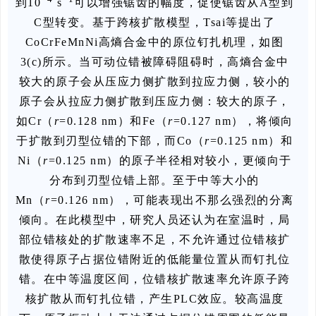
到10
s
可以增强锯齿的幅度，促使锯齿从A型到
C型转变。基于跨核扩散模型，Tsai等提出了
CoCrFeMnNi高熵合金中的原位钉扎机理，如图
3(c)所示。当可动位错被障碍阻碍时，高熵合金中
较大的原子会从压应力侧扩散到拉应力侧，较小的
原子会从拉应力侧扩散到压应力侧：较大的原子，
如Cr（
r
=0.128 nm）和Fe（
r
=0.127 nm），将倾向
于扩散到刃型位错的下部，而Co（
r
=0.125 nm）和
Ni（
r
=0.125 nm）的原子半径相对较小，更倾向于
分布到刃型位错上部。至于中等大小的
Mn（
r
=0.126 nm），可能表现出不那么强烈的分离
倾向。在此模型中，研究人员还认为在室温时，局
部位错核处的扩散速率不足，不允许通过位错核扩
散使得原子占据位错附近的低能量位置从而钉扎位
错。在中等温度区间，位错核扩散速率允许原子跨
核扩散从而钉扎位错，产生PLC效应。较高温度