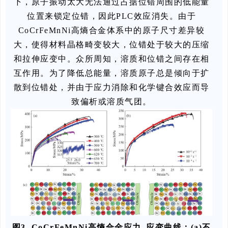
下，原子振动太大无法通过占据位错周围的低能量
位置来锁定位错，因此PLC效应消失。由于
CoCrFeMnNi高熵合金体系中的原子尺寸差异较
大，使得材料晶格畸变较大，位错处于较大的压缩
和拉伸应变中。众所周知，溶质和位错之间存在相
互作用。为了降低总能量，溶质原子总是倾向于扩
散到位错处，并由于应力消除和化学键合效应而导
致偏析或溶质气团。
图3 CoCrFeMnNi高熵合金应力–应变曲线：(a)不