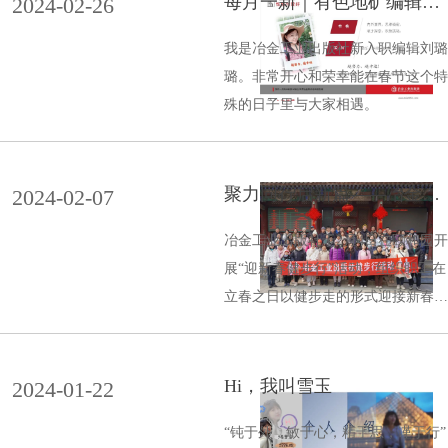
每月一新｜有色地矿编辑中
2024-02-26
心 刘璐璐
我是冶金工业出版社新入职编辑刘璐
璐。非常开心和荣幸能在春节这个特
殊的日子里与大家相遇。
聚力同行启新篇——冶金工
2024-02-07
业出版社开展“迎新春健步
行”活动
冶金工业出版社于2月4日在颐和园开
展“迎新春健步行”活动，组织职工在
立春之日以健步走的形式迎接新春的
到来。
Hi，我叫雪玉
2024-01-22
“钝于外，敏于心，精于思，谨于行”