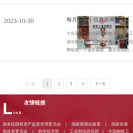
每月一新｜信息咨询部 宋晨
2023-10-30
杰
十分高兴也十分荣幸能加入到冶金工
业出版社这个大家庭中来，这里不仅
带给我一个成长锻炼、展示自我的良
好平台，也让更多的同事、朋友认识
到我。
上一页
1
2
3
4
下一页
L
友情链接
ink
国务院国有资产监督管理委员会
国家新闻出版署
国家发展
|
|
和改革委员会
科学技术部
工业和信息化部
中国钢铁工
|
|
|