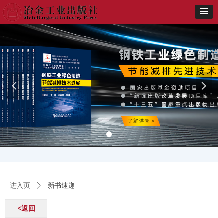
넳
넲
新书速递
进入页
ꄲ
<返回