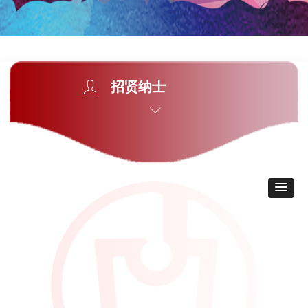
ꄑ
招贤纳士
ꀅ