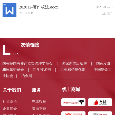
202012-著作权法.docx
2021-03-26
24.82 KB
끂
369
L
友情链接
ink
国务院国有资产监督管理委员会
国家新闻出版署
国家发展
|
|
和改革委员会
科学技术部
工业和信息化部
中国钢铁工
|
|
|
业协会
冶金网
|
线上商城
关于我们
服务
社长寄语
在线投稿
企业简介
资源下载