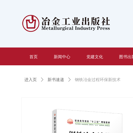
首页
新闻中心
党建文化
图书出
进入页
ꄲ
新书速递
ꄲ
钢铁冶金过程环保新技术