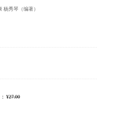
康 杨秀琴（编著）
价：
¥
27.00